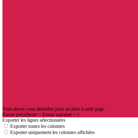
Vous devez vous identifier pour accéder à cette page.
Erreur précédente
<
Erreur suivante
>
×
Exporter les lignes sélectionnées
Exporter toutes les colonnes
Exporter uniquement les colonnes affichées