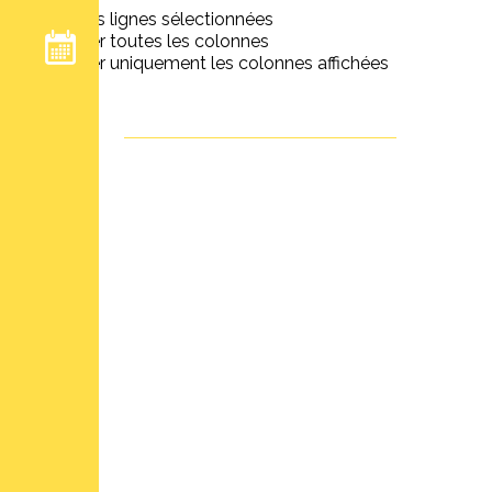
Exporter les lignes sélectionnées
Exporter toutes les colonnes
Exporter uniquement les colonnes affichées
Leaflet
NOS ATELIERS CONTES ET
+
CRÉATIONS
−
143 Rue De Crimée, 75019 PARIS, France