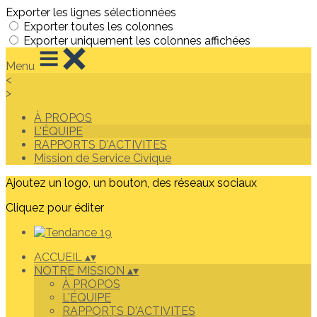
Exporter les lignes sélectionnées
Exporter toutes les colonnes
Exporter uniquement les colonnes affichées
Menu
<
>
À PROPOS
L'ÉQUIPE
RAPPORTS D'ACTIVITES
Mission de Service Civique
Ajoutez un logo, un bouton, des réseaux sociaux
Cliquez pour éditer
ACCUEIL
▴
▾
NOTRE MISSION
▴
▾
À PROPOS
L'ÉQUIPE
RAPPORTS D'ACTIVITES