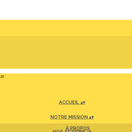
ux
ACCUEIL
▴
▾
NOTRE MISSION
▴
▾
À PROPOS
NOS ACTIONS
▴
▾