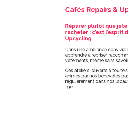
Cafés Repairs & U
Réparer plutôt que jete
racheter : c’est l’esprit
Upcycling.
Dans une ambiance conviviale
apprendre à repriser, raccom
vêtements, même sans savoir
Ces ateliers, ouverts à tou·te·
animés par nos bénévoles pass
régulièrement dans nos locaux
19e.