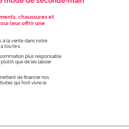
de mode de seconde-main
ments, chaussures et
ur leur offrir une
 à la vente dans notre
à tou·te·s.
onsommation plus responsable
s plutôt que de les laisser
mettent de financer nos
ivités qui font vivre le