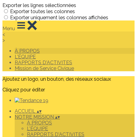
Exporter les lignes sélectionnées
Exporter toutes les colonnes
Exporter uniquement les colonnes affichées
Menu
<
>
À PROPOS
L'ÉQUIPE
RAPPORTS D'ACTIVITES
Mission de Service Civique
Ajoutez un logo, un bouton, des réseaux sociaux
Cliquez pour éditer
ACCUEIL
▴
▾
NOTRE MISSION
▴
▾
À PROPOS
L'ÉQUIPE
RAPPORTS D'ACTIVITES