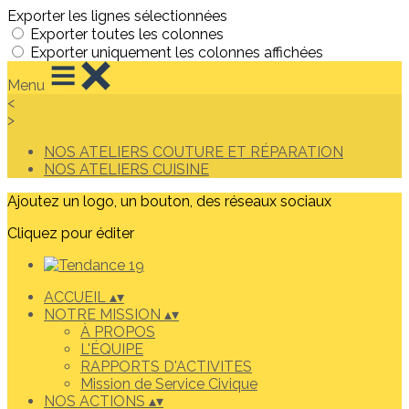
Exporter les lignes sélectionnées
Exporter toutes les colonnes
Exporter uniquement les colonnes affichées
Menu
<
>
NOS ATELIERS COUTURE ET RÉPARATION
NOS ATELIERS CUISINE
Ajoutez un logo, un bouton, des réseaux sociaux
Cliquez pour éditer
ACCUEIL
▴
▾
NOTRE MISSION
▴
▾
À PROPOS
L'ÉQUIPE
RAPPORTS D'ACTIVITES
Mission de Service Civique
NOS ACTIONS
▴
▾