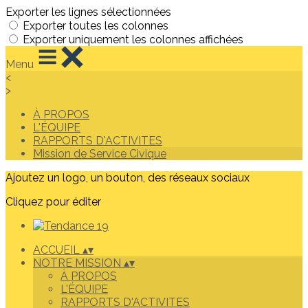
Exporter les lignes sélectionnées
Exporter toutes les colonnes
Exporter uniquement les colonnes affichées
Menu
<
>
À PROPOS
L'ÉQUIPE
RAPPORTS D'ACTIVITES
Mission de Service Civique
Ajoutez un logo, un bouton, des réseaux sociaux
Cliquez pour éditer
ACCUEIL
▴
▾
NOTRE MISSION
▴
▾
À PROPOS
L'ÉQUIPE
RAPPORTS D'ACTIVITES